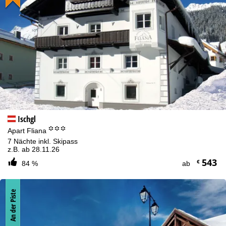
Zustimmen
Ischgl
°°°
Apart Fliana
7 Nächte inkl. Skipass
z.B. ab 28.11.26
543
€
84 %
ab
An der Piste