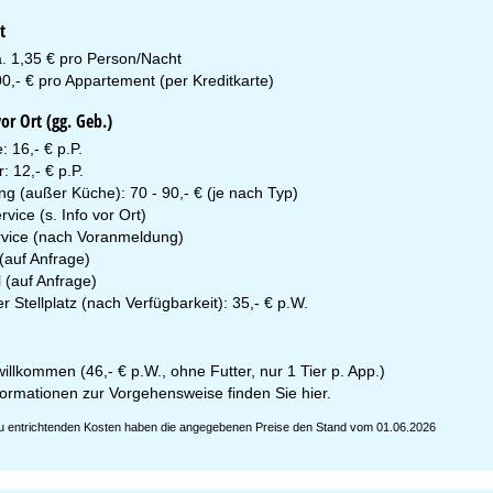
t
a. 1,35 € pro Person/Nacht
0,- € pro Appartement (per Kreditkarte)
r Ort (gg. Geb.)
 16,- € p.P.
 12,- € p.P.
ng (außer Küche): 70 - 90,- € (je nach Typ)
vice (s. Info vor Ort)
vice (nach Voranmeldung)
(auf Anfrage)
 (auf Anfrage)
 Stellplatz (nach Verfügbarkeit): 35,- € p.W.
illkommen (46,- € p.W., ohne Futter, nur 1 Tier p. App.)
formationen zur Vorgehensweise finden Sie
hier
.
 zu entrichtenden Kosten haben die angegebenen Preise den Stand vom 01.06.2026