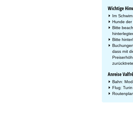
Wichtige Hin
Im Schwimm
Hunde der K
Bitte beac
hinterlegte
Bitte hinte
Buchungen 
dass mit d
Preiserhöh
zurücktrete
Anreise Valfr
Bahn: Mod
Flug: Turi
Routenplan