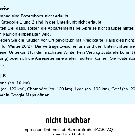
weise
bad sind Boxershorts nicht erlaubt!
ategorie 1 und 2 sind in der Unterkunft nicht erlaubt!
hten Sie, dass, sollten die Appartements bei Abreise nicht sauber hint
n Kaution einbehalten wird.
rlegen Sie die Kaution vor Ort bevorzugt mit Kreditkarte. Falls dies nicht
für Winter 26/27: Die Verträge zwischen uns und den Unterkünften w
ieser Unterkunft für den nächsten Winter kein Vertrag zustande kommt 
ung) oder sich die Anreisetermine ändern sollten, können Sie kosten
n.
éjus
ane (ca. 10 km)
n (ca. 120 km), Chambéry (ca. 120 km), Lyon (ca. 195 km), Genf (ca. 2
er in
Google Maps
öffnen
nicht buchbar
Impressum
Datenschutz
Barrierefreiheit
AGB
FAQ
TravelTrex GmbH