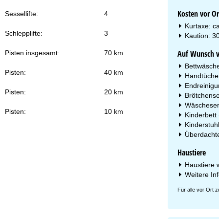
Kosten vor Or
Sessellifte:
4
Kurtaxe: c
Schlepplifte:
3
Kaution: 30
Auf Wunsch vo
Pisten insgesamt:
70 km
Bettwäsche:
Pisten:
40 km
Handtücher:
Endreinigu
Pisten:
20 km
Brötchenser
Wäscheser
Pisten:
10 km
Kinderbett 
Kinderstuhl
Überdachter
Haustiere
Haustiere w
Weitere In
Für alle vor Ort