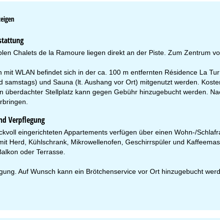
zeigen
stattung
len Chalets de la Ramoure liegen direkt an der Piste. Zum Zentrum von
n mit WLAN befindet sich in der ca. 100 m entfernten Résidence La Tu
 samstags) und Sauna (lt. Aushang vor Ort) mitgenutzt werden. Kostenf
in überdachter Stellplatz kann gegen Gebühr hinzugebucht werden. Na
erbringen.
nd Verpflegung
kvoll eingerichteten Appartements verfügen über einen Wohn-/Schlafra
mit Herd, Kühlschrank, Mikrowellenofen, Geschirrspüler und Kaffeema
Balkon oder Terrasse.
gung. Auf Wunsch kann ein Brötchenservice vor Ort hinzugebucht wer