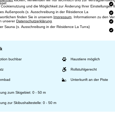
sset
 Cookienutzung und die Möglichkeit zur Änderung Ihrer Einstellungen f
es Außenpools (s. Ausschreibung in der Résidence La
wortlichen finden Sie in unserem
Impressum
. Informationen zu den V
in unserer
Datenschutzerklärung
.
er Sauna (s. Ausschreibung in der Résidence La Turra)
ck
ption buchbar
Haustiere möglich
atz
Rollstuhlgerecht
mmbad
Unterkunft an der Piste
nung zum Skigebiet: 0 - 50 m
ung zur Skibushaltestelle: 0 - 50 m