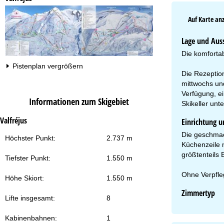
Auf Karte an
Lage und Aus
Die komfortab
Pistenplan vergrößern
Die Rezeptio
mittwochs und
Verfügung, e
Informationen zum Skigebiet
Skikeller unt
Valfréjus
Einrichtung u
Die geschmac
Höchster Punkt:
2.737 m
Küchenzeile 
größtenteils 
Tiefster Punkt:
1.550 m
Ohne Verpfle
Höhe Skiort:
1.550 m
Zimmertyp
Lifte insgesamt:
8
Kabinenbahnen:
1